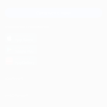
и регионов России
Связаться с нами
МОБИЛЬНОЕ ПРИЛОЖЕНИЕ
загрузить в
App Store
загрузить в
Google Play
загрузить в
AppGallery
КОМПАНИЯ
ИНФОРМАЦИЯ