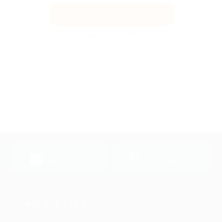
Получить код
Акция до 31.08.2026
загрузить в
загрузить в
App Store
Google Play
+7 495 649-649-1
Для звонка из Москвы