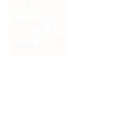
★
★
★
★
★
Все купоны (4)
Промокод (4)
Скидка (0)
Флаер (0)